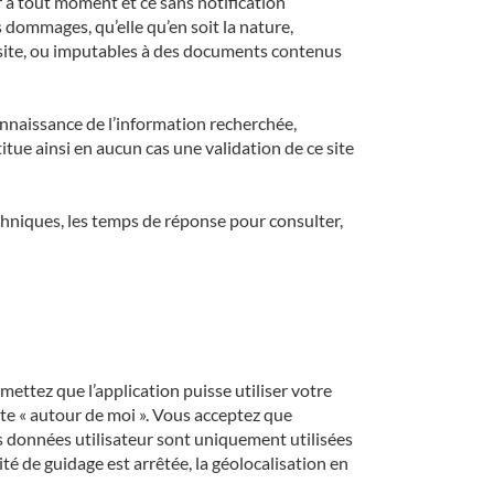
ier à tout moment et ce sans notification
 dommages, qu’elle qu’en soit la nature,
à ce site, ou imputables à des documents contenus
onnaissance de l’information recherchée,
titue ainsi en aucun cas une validation de ce site
techniques, les temps de réponse pour consulter,
ettez que l’application puisse utiliser votre
rte « autour de moi ». Vous acceptez que
s données utilisateur sont uniquement utilisées
ité de guidage est arrêtée, la géolocalisation en