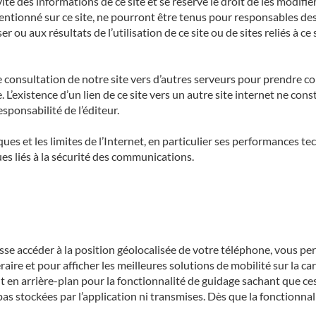
tivité des informations de ce site et se réserve le droit de les modif
 mentionné sur ce site, ne pourront être tenus pour responsables des
liser ou aux résultats de l’utilisation de ce site ou de sites reliés 
e consultation de notre site vers d’autres serveurs pour prendre c
. L’existence d’un lien de ce site vers un autre site internet ne cons
sponsabilité de l’éditeur.
ques et les limites de l’Internet, en particulier ses performances 
ues liés à la sécurité des communications.
se accéder à la position géolocalisée de votre téléphone, vous perm
aire et pour afficher les meilleures solutions de mobilité sur la ca
t en arrière-plan pour la fonctionnalité de guidage sachant que ce
pas stockées par l’application ni transmises. Dès que la fonctionnal