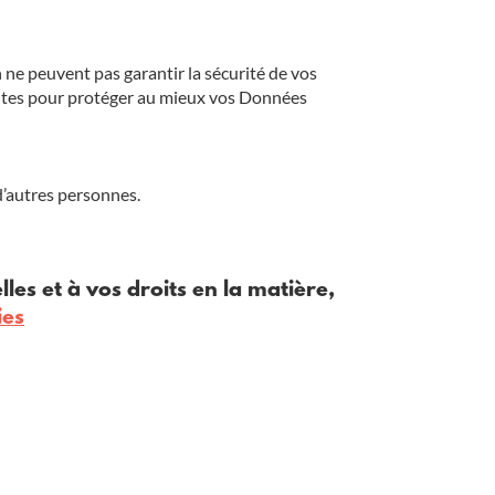
ne peuvent pas garantir la sécurité de vos
ntes pour protéger au mieux vos Données
’autres personnes.
les et à vos droits en la matière,
ies
Agence de mobilité
82 bis Quai Alexandre III
50100 Cherbourg-en-Cotentin
Du lundi au vendredi de 8h à 18h